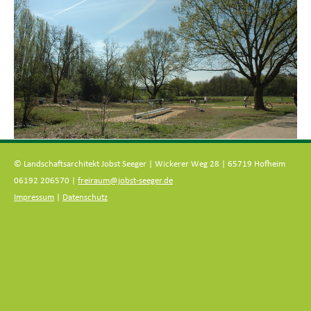
© Landschaftsarchitekt Jobst Seeger | Wickerer Weg 28 | 65719 Hofheim
06192 206570 |
freiraum@jobst-seeger.de
Impressum
|
Datenschutz
Zum
Inhalt
springen