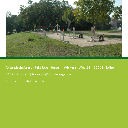
© Landschaftsarchitekt Jobst Seeger | Wickerer Weg 28 | 65719 Hofheim
06192 206570 |
freiraum@jobst-seeger.de
Impressum
|
Datenschutz
Zum
Inhalt
springen