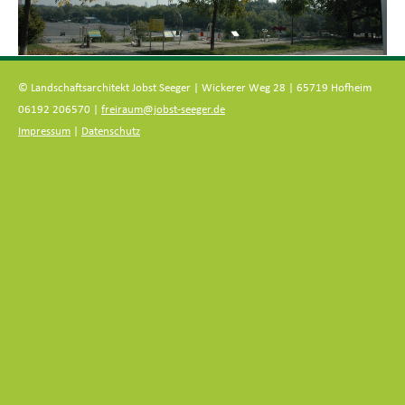
© Landschaftsarchitekt Jobst Seeger | Wickerer Weg 28 | 65719 Hofheim
06192 206570 |
freiraum@jobst-seeger.de
Impressum
|
Datenschutz
Zum
Inhalt
springen