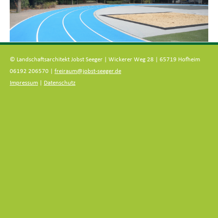
© Landschaftsarchitekt Jobst Seeger | Wickerer Weg 28 | 65719 Hofheim
06192 206570 |
freiraum@jobst-seeger.de
Impressum
|
Datenschutz
Zum
Inhalt
springen