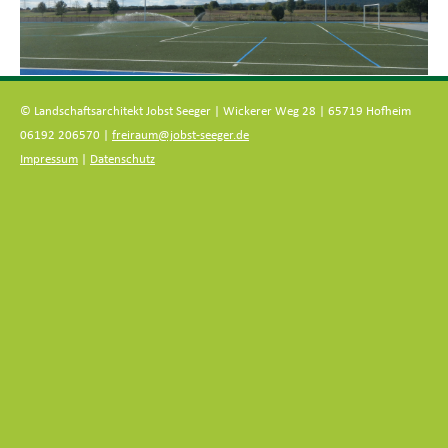
© Landschaftsarchitekt Jobst Seeger | Wickerer Weg 28 | 65719 Hofheim
06192 206570 |
freiraum@jobst-seeger.de
Impressum
|
Datenschutz
Zum
Inhalt
springen